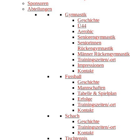
Sponsoren
Abteilungen
Gymnastik
Geschichte
Ü44
Aerobic
Seniorengymnastik
Seniorinnen
Rückengymnastik
Männer Rückengymnastik
Trainingszeiten/-ort
Impressionen
Kontakt
Fussball
Geschichte
Mannschaften
Tabelle & Spielplan
Erfolge
Trainingszeiten/-ort
Kontakt
Schach
Geschichte
Trainingszeiten/-ort
Kontakt
Tischtennis