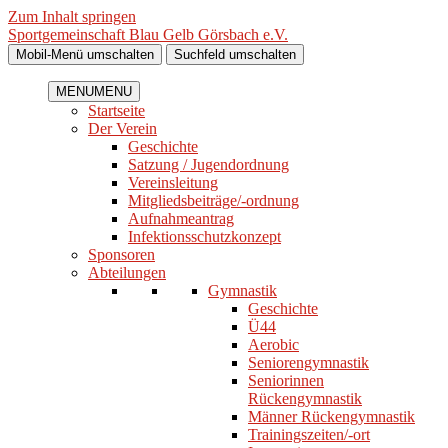
Zum Inhalt springen
Sportgemeinschaft Blau Gelb Görsbach e.V.
Mobil-Menü umschalten
Suchfeld umschalten
MENU
MENU
Startseite
Der Verein
Geschichte
Satzung / Jugendordnung
Vereinsleitung
Mitgliedsbeiträge/-ordnung
Aufnahmeantrag
Infektionsschutzkonzept
Sponsoren
Abteilungen
Gymnastik
Geschichte
Ü44
Aerobic
Seniorengymnastik
Seniorinnen
Rückengymnastik
Männer Rückengymnastik
Trainingszeiten/-ort