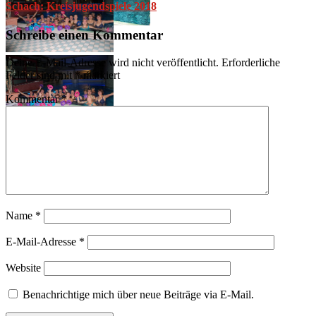
Schach: Kreisjugendspiele 2018
Schreibe einen Kommentar
Deine E-Mail-Adresse wird nicht veröffentlicht.
Erforderliche
Felder sind mit
*
markiert
Kommentar
*
Name
*
E-Mail-Adresse
*
Website
Benachrichtige mich über neue Beiträge via E-Mail.