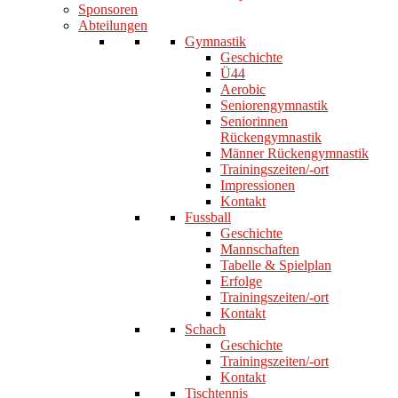
Sponsoren
Abteilungen
Gymnastik
Geschichte
Ü44
Aerobic
Seniorengymnastik
Seniorinnen
Rückengymnastik
Männer Rückengymnastik
Trainingszeiten/-ort
Impressionen
Kontakt
Fussball
Geschichte
Mannschaften
Tabelle & Spielplan
Erfolge
Trainingszeiten/-ort
Kontakt
Schach
Geschichte
Trainingszeiten/-ort
Kontakt
Tischtennis