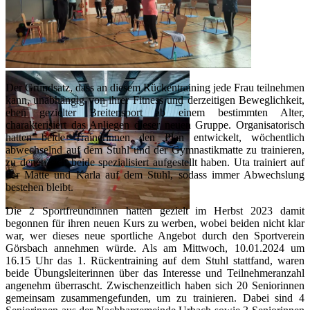
Der Grundsatz, dass an diesem Rückentraining jede Frau teilnehmen
kann, unabhängig von ihrer Fitness und derzeitigen Beweglichkeit,
eben gezielter Breitensport ab einem bestimmten Alter,
charakterisiert das Anliegen dieser neuen Gruppe. Organisatorisch
hatten beide Trainerinnen den Plan entwickelt, wöchentlich
abwechselnd auf dem Stuhl und der Gymnastikmatte zu trainieren,
zu denen sich beide spezialisiert aufgestellt haben. Uta trainiert auf
der Matte und Karla auf dem Stuhl, sodass immer Abwechslung
bestehen bleibt.
Die 2 Sportfreundinnen hatten gezielt im Herbst 2023 damit
begonnen für ihren neuen Kurs zu werben, wobei beiden nicht klar
war, wer dieses neue sportliche Angebot durch den Sportverein
Görsbach annehmen würde. Als am Mittwoch, 10.01.2024 um
16.15 Uhr das 1. Rückentraining auf dem Stuhl stattfand, waren
beide Übungsleiterinnen über das Interesse und Teilnehmeranzahl
angenehm überrascht. Zwischenzeitlich haben sich 20 Seniorinnen
gemeinsam zusammengefunden, um zu trainieren. Dabei sind 4