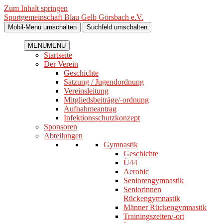
Zum Inhalt springen
Sportgemeinschaft Blau Gelb Görsbach e.V.
Mobil-Menü umschalten
Suchfeld umschalten
MENU
MENU
Startseite
Der Verein
Geschichte
Satzung / Jugendordnung
Vereinsleitung
Mitgliedsbeiträge/-ordnung
Aufnahmeantrag
Infektionsschutzkonzept
Sponsoren
Abteilungen
Gymnastik
Geschichte
Ü44
Aerobic
Seniorengymnastik
Seniorinnen
Rückengymnastik
Männer Rückengymnastik
Trainingszeiten/-ort