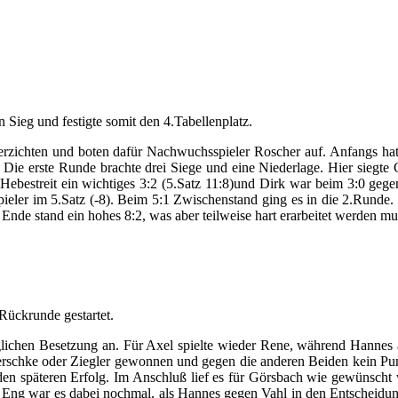
Sieg und festigte somit den 4.Tabellenplatz.
rzichten und boten dafür Nachwuchsspieler Roscher auf. Anfangs ha
ie erste Runde brachte drei Siege und eine Niederlage. Hier siegte 
ste Hebestreit ein wichtiges 3:2 (5.Satz 11:8)und Dirk war beim 3:0 g
pieler im 5.Satz (-8). Beim 5:1 Zwischenstand ging es in die 2.Runde.
 Ende stand ein hohes 8:2, was aber teilweise hart erarbeitet werden mu
 Rückrunde gestartet.
lichen Besetzung an. Für Axel spielte wieder Rene, während Hannes a
wierschke oder Ziegler gewonnen und gegen die anderen Beiden kein P
den späteren Erfolg. Im Anschluß lief es für Görsbach wie gewünscht
 Eng war es dabei nochmal, als Hannes gegen Vahl in den Entscheidung