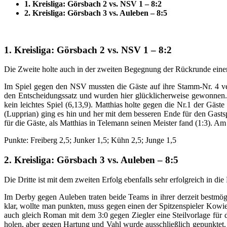
1. Kreisliga: Görsbach 2 vs. NSV 1 – 8:2
2. Kreisliga: Görsbach 3 vs. Auleben – 8:5
1. Kreisliga: Görsbach 2 vs. NSV 1 – 8:2
Die Zweite holte auch in der zweiten Begegnung der Rückrunde einen 
Im Spiel gegen den NSV mussten die Gäste auf ihre Stamm-Nr. 4 ve
den Entscheidungssatz und wurden hier glücklicherweise gewonnen. D
kein leichtes Spiel (6,13,9). Matthias holte gegen die Nr.1 der Gä
(Lupprian) ging es hin und her mit dem besseren Ende für den Gasts
für die Gäste, als Matthias in Telemann seinen Meister fand (1:3). Am
Punkte: Freiberg 2,5; Junker 1,5; Kühn 2,5; Junge 1,5
2. Kreisliga: Görsbach 3 vs. Auleben – 8:5
Die Dritte ist mit dem zweiten Erfolg ebenfalls sehr erfolgreich in die
Im Derby gegen Auleben traten beide Teams in ihrer derzeit bestmög
klar, wollte man punkten, muss gegen einen der Spitzenspieler Ko
auch gleich Roman mit dem 3:0 gegen Ziegler eine Steilvorlage für 
holen, aber gegen Hartung und Vahl wurde ausschließlich gepunktet.