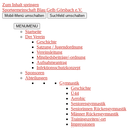
Zum Inhalt springen
Sportgemeinschaft Blau Gelb Görsbach e.V.
Mobil-Menü umschalten
Suchfeld umschalten
MENU
MENU
Startseite
Der Verein
Geschichte
Satzung / Jugendordnung
Vereinsleitung
Mitgliedsbeiträge/-ordnung
Aufnahmeantrag
Infektionsschutzkonzept
Sponsoren
Abteilungen
Gymnastik
Geschichte
Ü44
Aerobic
Seniorengymnastik
Seniorinnen Rückengymnastik
Männer Rückengymnastik
Trainingszeiten/-ort
Impressionen