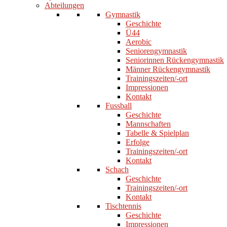
Abteilungen
Gymnastik
Geschichte
Ü44
Aerobic
Seniorengymnastik
Seniorinnen Rückengymnastik
Männer Rückengymnastik
Trainingszeiten/-ort
Impressionen
Kontakt
Fussball
Geschichte
Mannschaften
Tabelle & Spielplan
Erfolge
Trainingszeiten/-ort
Kontakt
Schach
Geschichte
Trainingszeiten/-ort
Kontakt
Tischtennis
Geschichte
Impressionen