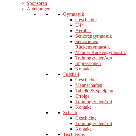
Sponsoren
Abteilungen
Gymnastik
Geschichte
Ü44
Aerobic
Seniorengymnastik
Seniorinnen
Rückengymnastik
Männer Rückengymnastik
Trainingszeiten/-ort
Impressionen
Kontakt
Fussball
Geschichte
Mannschaften
Tabelle & Spielplan
Erfolge
Trainingszeiten/-ort
Kontakt
Schach
Geschichte
Trainingszeiten/-ort
Kontakt
Tischtennis