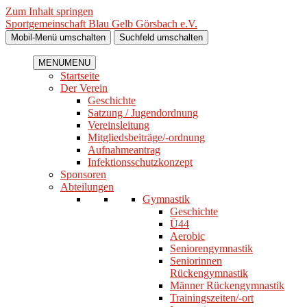
Zum Inhalt springen
Sportgemeinschaft Blau Gelb Görsbach e.V.
Mobil-Menü umschalten
Suchfeld umschalten
MENU
MENU
Startseite
Der Verein
Geschichte
Satzung / Jugendordnung
Vereinsleitung
Mitgliedsbeiträge/-ordnung
Aufnahmeantrag
Infektionsschutzkonzept
Sponsoren
Abteilungen
Gymnastik
Geschichte
Ü44
Aerobic
Seniorengymnastik
Seniorinnen
Rückengymnastik
Männer Rückengymnastik
Trainingszeiten/-ort