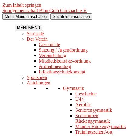
Zum Inhalt springen
Sportgemeinschaft Blau Gelb Görsbach e.V.
Mobil-Menü umschalten
Suchfeld umschalten
MENU
MENU
Startseite
Der Verein
Geschichte
Satzung / Jugendordnung
Vereinsleitung
Mitgliedsbeiträge/-ordnung
Aufnahmeantrag
Infektionsschutzkonzept
Sponsoren
Abteilungen
Gymnastik
Geschichte
Ü44
Aerobic
Seniorengymnastik
Seniorinnen
Rückengymnastik
Männer Rückengymnastik
Trainingszeiten/-ort