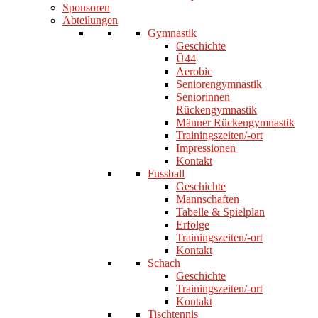
Sponsoren
Abteilungen
Gymnastik
Geschichte
Ü44
Aerobic
Seniorengymnastik
Seniorinnen
Rückengymnastik
Männer Rückengymnastik
Trainingszeiten/-ort
Impressionen
Kontakt
Fussball
Geschichte
Mannschaften
Tabelle & Spielplan
Erfolge
Trainingszeiten/-ort
Kontakt
Schach
Geschichte
Trainingszeiten/-ort
Kontakt
Tischtennis