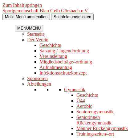
Zum Inhalt springen
Sportgemeinschaft Blau Gelb Görsbach e.V.
Mobil-Menü umschalten
Suchfeld umschalten
MENU
MENU
Startseite
Der Verein
Geschichte
Satzung / Jugendordnung
Vereinsleitung
Mitgliedsbeiträge/-ordnung
Aufnahmeantrag
Infektionsschutzkonzept
Sponsoren
Abteilungen
Gymnastik
Geschichte
Ü44
Aerobic
Seniorengymnastik
Seniorinnen
Rückengymnastik
Männer Rückengymnastik
Trainingszeiten/-ort