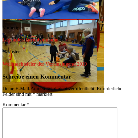
Vorheriger
1. Schüler-Turnolympiade
Nächster
Weihnachtsfeier der Vereinsjugend 2019
Schreibe einen Kommentar
Deine E-Mail-Adresse wird nicht veröffentlicht.
Erforderliche
Felder sind mit
*
markiert
Kommentar
*