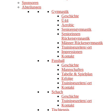
Sponsoren
Abteilungen
Gymnastik
Geschichte
Ü44
Aerobic
Seniorengymnastik
Seniorinnen
Rückengymnastik
Männer Rückengymnastik
Trainingszeiten/-ort
Impressionen
Kontakt
Fussball
Geschichte
Mannschaften
Tabelle & Spielplan
Erfolge
Trainingszeiten/-ort
Kontakt
Schach
Geschichte
Trainingszeiten/-ort
Kontakt
Tischtennis