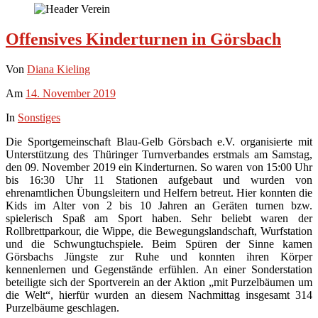
Offensives Kinderturnen in Görsbach
Von
Diana Kieling
Am
14. November 2019
In
Sonstiges
Die Sportgemeinschaft Blau-Gelb Görsbach e.V. organisierte mit
Unterstützung des Thüringer Turnverbandes erstmals am Samstag,
den 09. November 2019 ein Kinderturnen. So waren von 15:00 Uhr
bis 16:30 Uhr 11 Stationen aufgebaut und wurden von
ehrenamtlichen Übungsleitern und Helfern betreut. Hier konnten die
Kids im Alter von 2 bis 10 Jahren an Geräten turnen bzw.
spielerisch Spaß am Sport haben. Sehr beliebt waren der
Rollbrettparkour, die Wippe, die Bewegungslandschaft, Wurfstation
und die Schwungtuchspiele. Beim Spüren der Sinne kamen
Görsbachs Jüngste zur Ruhe und konnten ihren Körper
kennenlernen und Gegenstände erfühlen. An einer Sonderstation
beteiligte sich der Sportverein an der Aktion „mit Purzelbäumen um
die Welt“, hierfür wurden an diesem Nachmittag insgesamt 314
Purzelbäume geschlagen.