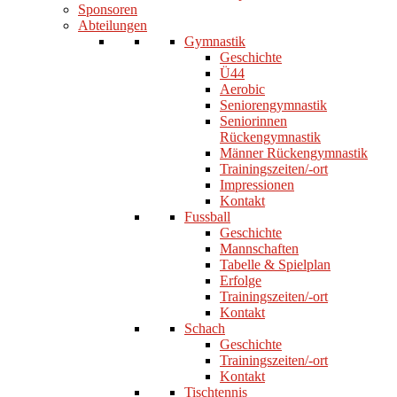
Sponsoren
Abteilungen
Gymnastik
Geschichte
Ü44
Aerobic
Seniorengymnastik
Seniorinnen
Rückengymnastik
Männer Rückengymnastik
Trainingszeiten/-ort
Impressionen
Kontakt
Fussball
Geschichte
Mannschaften
Tabelle & Spielplan
Erfolge
Trainingszeiten/-ort
Kontakt
Schach
Geschichte
Trainingszeiten/-ort
Kontakt
Tischtennis