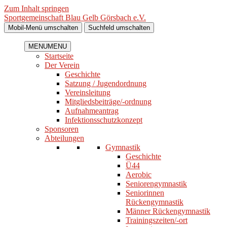
Zum Inhalt springen
Sportgemeinschaft Blau Gelb Görsbach e.V.
Mobil-Menü umschalten
Suchfeld umschalten
MENU
MENU
Startseite
Der Verein
Geschichte
Satzung / Jugendordnung
Vereinsleitung
Mitgliedsbeiträge/-ordnung
Aufnahmeantrag
Infektionsschutzkonzept
Sponsoren
Abteilungen
Gymnastik
Geschichte
Ü44
Aerobic
Seniorengymnastik
Seniorinnen
Rückengymnastik
Männer Rückengymnastik
Trainingszeiten/-ort