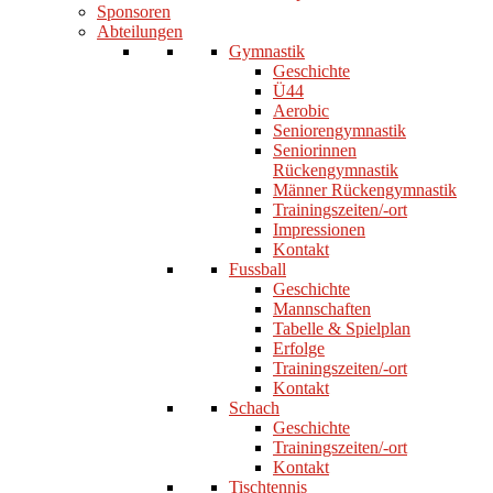
Sponsoren
Abteilungen
Gymnastik
Geschichte
Ü44
Aerobic
Seniorengymnastik
Seniorinnen
Rückengymnastik
Männer Rückengymnastik
Trainingszeiten/-ort
Impressionen
Kontakt
Fussball
Geschichte
Mannschaften
Tabelle & Spielplan
Erfolge
Trainingszeiten/-ort
Kontakt
Schach
Geschichte
Trainingszeiten/-ort
Kontakt
Tischtennis