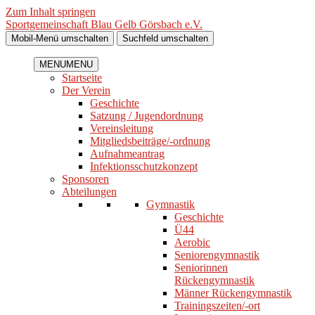
Zum Inhalt springen
Sportgemeinschaft Blau Gelb Görsbach e.V.
Mobil-Menü umschalten
Suchfeld umschalten
MENU
MENU
Startseite
Der Verein
Geschichte
Satzung / Jugendordnung
Vereinsleitung
Mitgliedsbeiträge/-ordnung
Aufnahmeantrag
Infektionsschutzkonzept
Sponsoren
Abteilungen
Gymnastik
Geschichte
Ü44
Aerobic
Seniorengymnastik
Seniorinnen
Rückengymnastik
Männer Rückengymnastik
Trainingszeiten/-ort