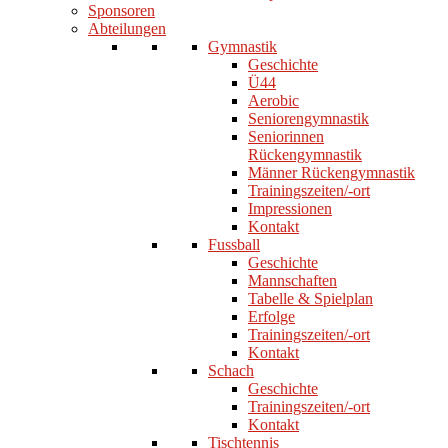
Sponsoren
Abteilungen
Gymnastik
Geschichte
Ü44
Aerobic
Seniorengymnastik
Seniorinnen
Rückengymnastik
Männer Rückengymnastik
Trainingszeiten/-ort
Impressionen
Kontakt
Fussball
Geschichte
Mannschaften
Tabelle & Spielplan
Erfolge
Trainingszeiten/-ort
Kontakt
Schach
Geschichte
Trainingszeiten/-ort
Kontakt
Tischtennis