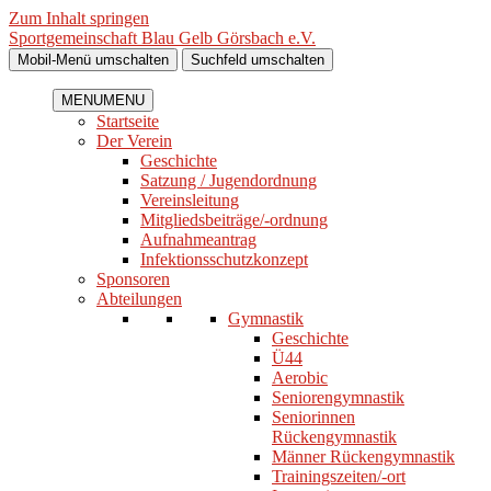
Zum Inhalt springen
Sportgemeinschaft Blau Gelb Görsbach e.V.
Mobil-Menü umschalten
Suchfeld umschalten
MENU
MENU
Startseite
Der Verein
Geschichte
Satzung / Jugendordnung
Vereinsleitung
Mitgliedsbeiträge/-ordnung
Aufnahmeantrag
Infektionsschutzkonzept
Sponsoren
Abteilungen
Gymnastik
Geschichte
Ü44
Aerobic
Seniorengymnastik
Seniorinnen
Rückengymnastik
Männer Rückengymnastik
Trainingszeiten/-ort