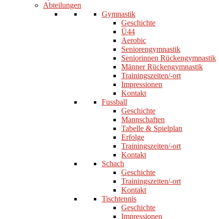
Abteilungen
Gymnastik
Geschichte
Ü44
Aerobic
Seniorengymnastik
Seniorinnen Rückengymnastik
Männer Rückengymnastik
Trainingszeiten/-ort
Impressionen
Kontakt
Fussball
Geschichte
Mannschaften
Tabelle & Spielplan
Erfolge
Trainingszeiten/-ort
Kontakt
Schach
Geschichte
Trainingszeiten/-ort
Kontakt
Tischtennis
Geschichte
Impressionen