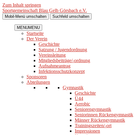
Zum Inhalt springen
Sportgemeinschaft Blau Gelb Görsbach e.V.
Mobil-Menü umschalten
Suchfeld umschalten
MENU
MENU
Startseite
Der Verein
Geschichte
Satzung / Jugendordnung
Vereinsleitung
Mitgliedsbeiträge/-ordnung
Aufnahmeantrag
Infektionsschutzkonzept
Sponsoren
Abteilungen
Gymnastik
Geschichte
Ü44
Aerobic
Seniorengymnastik
Seniorinnen Rückengymnastik
Männer Rückengymnastik
Trainingszeiten/-ort
Impressionen