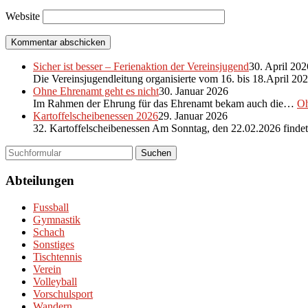
Website
Sicher ist besser – Ferienaktion der Vereinsjugend
30. April 202
Die Vereinsjugendleitung organisierte vom 16. bis 18.April 2
Ohne Ehrenamt geht es nicht
30. Januar 2026
Im Rahmen der Ehrung für das Ehrenamt bekam auch die…
Oh
Kartoffelscheibenessen 2026
29. Januar 2026
32. Kartoffelscheibenessen Am Sonntag, den 22.02.2026 find
Suchen
Abteilungen
Fussball
Gymnastik
Schach
Sonstiges
Tischtennis
Verein
Volleyball
Vorschulsport
Wandern