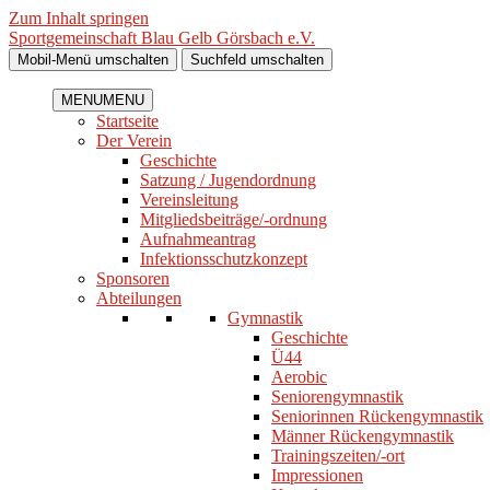
Zum Inhalt springen
Sportgemeinschaft Blau Gelb Görsbach e.V.
Mobil-Menü umschalten
Suchfeld umschalten
MENU
MENU
Startseite
Der Verein
Geschichte
Satzung / Jugendordnung
Vereinsleitung
Mitgliedsbeiträge/-ordnung
Aufnahmeantrag
Infektionsschutzkonzept
Sponsoren
Abteilungen
Gymnastik
Geschichte
Ü44
Aerobic
Seniorengymnastik
Seniorinnen Rückengymnastik
Männer Rückengymnastik
Trainingszeiten/-ort
Impressionen