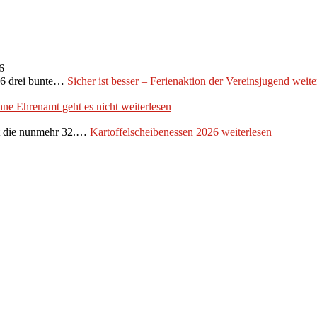
6
026 drei bunte…
Sicher ist besser – Ferienaktion der Vereinsjugend
weite
ne Ehrenamt geht es nicht
weiterlesen
et die nunmehr 32.…
Kartoffelscheibenessen 2026
weiterlesen