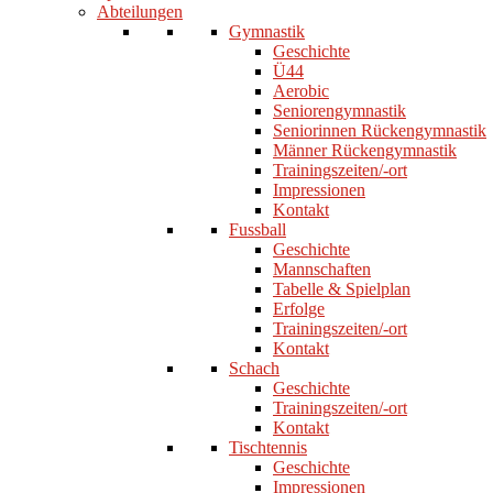
Abteilungen
Gymnastik
Geschichte
Ü44
Aerobic
Seniorengymnastik
Seniorinnen Rückengymnastik
Männer Rückengymnastik
Trainingszeiten/-ort
Impressionen
Kontakt
Fussball
Geschichte
Mannschaften
Tabelle & Spielplan
Erfolge
Trainingszeiten/-ort
Kontakt
Schach
Geschichte
Trainingszeiten/-ort
Kontakt
Tischtennis
Geschichte
Impressionen