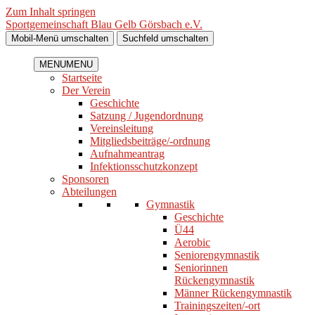
Zum Inhalt springen
Sportgemeinschaft Blau Gelb Görsbach e.V.
Mobil-Menü umschalten
Suchfeld umschalten
MENU
MENU
Startseite
Der Verein
Geschichte
Satzung / Jugendordnung
Vereinsleitung
Mitgliedsbeiträge/-ordnung
Aufnahmeantrag
Infektionsschutzkonzept
Sponsoren
Abteilungen
Gymnastik
Geschichte
Ü44
Aerobic
Seniorengymnastik
Seniorinnen
Rückengymnastik
Männer Rückengymnastik
Trainingszeiten/-ort