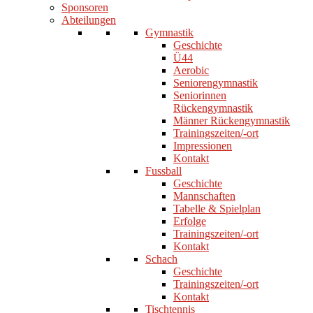
Sponsoren
Abteilungen
Gymnastik
Geschichte
Ü44
Aerobic
Seniorengymnastik
Seniorinnen
Rückengymnastik
Männer Rückengymnastik
Trainingszeiten/-ort
Impressionen
Kontakt
Fussball
Geschichte
Mannschaften
Tabelle & Spielplan
Erfolge
Trainingszeiten/-ort
Kontakt
Schach
Geschichte
Trainingszeiten/-ort
Kontakt
Tischtennis