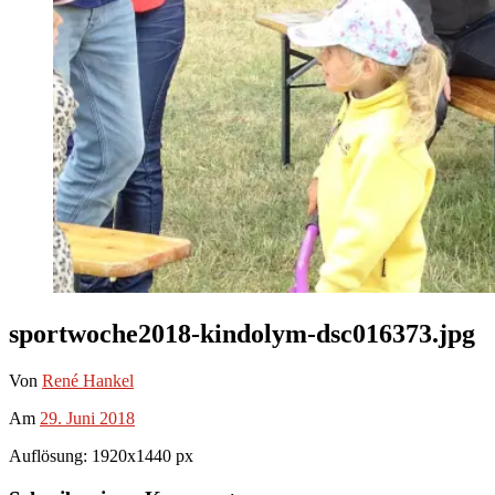
sportwoche2018-kindolym-dsc016373.jpg
Von
René Hankel
Am
29. Juni 2018
Auflösung: 1920x1440 px