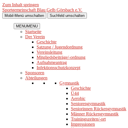
Zum Inhalt springen
Sportgemeinschaft Blau Gelb Görsbach e.V.
Mobil-Menü umschalten
Suchfeld umschalten
MENU
MENU
Startseite
Der Verein
Geschichte
Satzung / Jugendordnung
Vereinsleitung
Mitgliedsbeiträge/-ordnung
Aufnahmeantrag
Infektionsschutzkonzept
Sponsoren
Abteilungen
Gymnastik
Geschichte
Ü44
Aerobic
Seniorengymnastik
Seniorinnen Rückengymnastik
Männer Rückengymnastik
Trainingszeiten/-ort
Impressionen