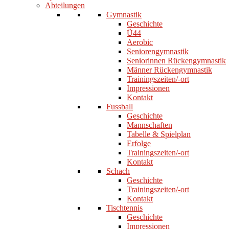
Abteilungen
Gymnastik
Geschichte
Ü44
Aerobic
Seniorengymnastik
Seniorinnen Rückengymnastik
Männer Rückengymnastik
Trainingszeiten/-ort
Impressionen
Kontakt
Fussball
Geschichte
Mannschaften
Tabelle & Spielplan
Erfolge
Trainingszeiten/-ort
Kontakt
Schach
Geschichte
Trainingszeiten/-ort
Kontakt
Tischtennis
Geschichte
Impressionen