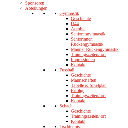
Sponsoren
Abteilungen
Gymnastik
Geschichte
Ü44
Aerobic
Seniorengymnastik
Seniorinnen
Rückengymnastik
Männer Rückengymnastik
Trainingszeiten/-ort
Impressionen
Kontakt
Fussball
Geschichte
Mannschaften
Tabelle & Spielplan
Erfolge
Trainingszeiten/-ort
Kontakt
Schach
Geschichte
Trainingszeiten/-ort
Kontakt
Tischtennis