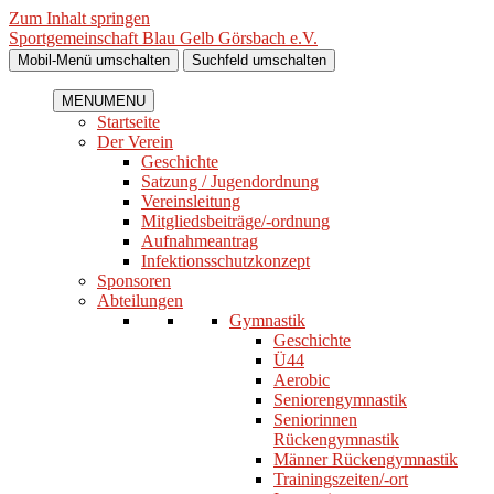
Zum Inhalt springen
Sportgemeinschaft Blau Gelb Görsbach e.V.
Mobil-Menü umschalten
Suchfeld umschalten
MENU
MENU
Startseite
Der Verein
Geschichte
Satzung / Jugendordnung
Vereinsleitung
Mitgliedsbeiträge/-ordnung
Aufnahmeantrag
Infektionsschutzkonzept
Sponsoren
Abteilungen
Gymnastik
Geschichte
Ü44
Aerobic
Seniorengymnastik
Seniorinnen
Rückengymnastik
Männer Rückengymnastik
Trainingszeiten/-ort