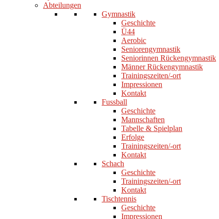
Abteilungen
Gymnastik
Geschichte
Ü44
Aerobic
Seniorengymnastik
Seniorinnen Rückengymnastik
Männer Rückengymnastik
Trainingszeiten/-ort
Impressionen
Kontakt
Fussball
Geschichte
Mannschaften
Tabelle & Spielplan
Erfolge
Trainingszeiten/-ort
Kontakt
Schach
Geschichte
Trainingszeiten/-ort
Kontakt
Tischtennis
Geschichte
Impressionen