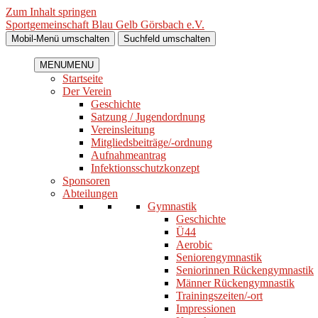
Zum Inhalt springen
Sportgemeinschaft Blau Gelb Görsbach e.V.
Mobil-Menü umschalten
Suchfeld umschalten
MENU
MENU
Startseite
Der Verein
Geschichte
Satzung / Jugendordnung
Vereinsleitung
Mitgliedsbeiträge/-ordnung
Aufnahmeantrag
Infektionsschutzkonzept
Sponsoren
Abteilungen
Gymnastik
Geschichte
Ü44
Aerobic
Seniorengymnastik
Seniorinnen Rückengymnastik
Männer Rückengymnastik
Trainingszeiten/-ort
Impressionen