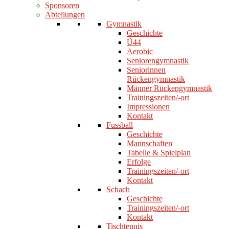
Sponsoren
Abteilungen
Gymnastik
Geschichte
Ü44
Aerobic
Seniorengymnastik
Seniorinnen
Rückengymnastik
Männer Rückengymnastik
Trainingszeiten/-ort
Impressionen
Kontakt
Fussball
Geschichte
Mannschaften
Tabelle & Spielplan
Erfolge
Trainingszeiten/-ort
Kontakt
Schach
Geschichte
Trainingszeiten/-ort
Kontakt
Tischtennis