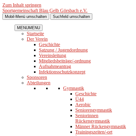
Zum Inhalt springen
Sportgemeinschaft Blau Gelb Görsbach e.V.
Mobil-Menü umschalten
Suchfeld umschalten
MENU
MENU
Startseite
Der Verein
Geschichte
Satzung / Jugendordnung
Vereinsleitung
Mitgliedsbeiträge/-ordnung
Aufnahmeantrag
Infektionsschutzkonzept
Sponsoren
Abteilungen
Gymnastik
Geschichte
Ü44
Aerobic
Seniorengymnastik
Seniorinnen
Rückengymnastik
Männer Rückengymnastik
Trainingszeiten/-ort