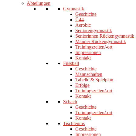
Abteilungen
Gymnastik
Geschichte
Ü44
Aerobic
Seniorengymnastik
Seniorinnen Rückengymnastik
Männer Rückengymnastik
Trainingszeiten/-ort
Impressionen
Kontakt
Fussball
Geschichte
Mannschaften
Tabelle & Spielplan
Erfolge
Trainingszeiten/-ort
Kontakt
Schach
Geschichte
Trainingszeiten/-ort
Kontakt
Tischtennis
Geschichte
Impressionen