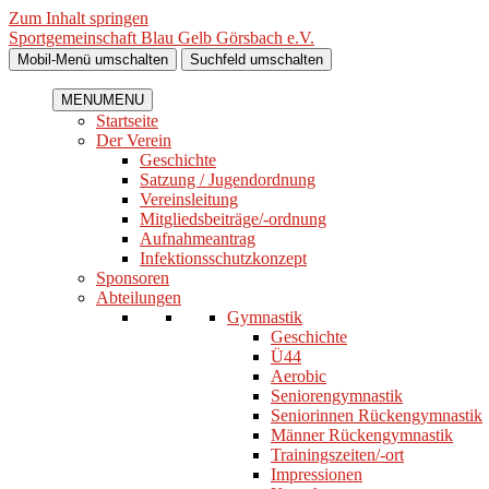
Zum Inhalt springen
Sportgemeinschaft Blau Gelb Görsbach e.V.
Mobil-Menü umschalten
Suchfeld umschalten
MENU
MENU
Startseite
Der Verein
Geschichte
Satzung / Jugendordnung
Vereinsleitung
Mitgliedsbeiträge/-ordnung
Aufnahmeantrag
Infektionsschutzkonzept
Sponsoren
Abteilungen
Gymnastik
Geschichte
Ü44
Aerobic
Seniorengymnastik
Seniorinnen Rückengymnastik
Männer Rückengymnastik
Trainingszeiten/-ort
Impressionen