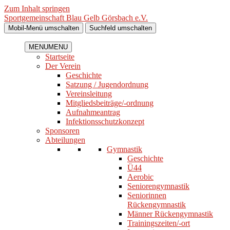
Zum Inhalt springen
Sportgemeinschaft Blau Gelb Görsbach e.V.
Mobil-Menü umschalten
Suchfeld umschalten
MENU
MENU
Startseite
Der Verein
Geschichte
Satzung / Jugendordnung
Vereinsleitung
Mitgliedsbeiträge/-ordnung
Aufnahmeantrag
Infektionsschutzkonzept
Sponsoren
Abteilungen
Gymnastik
Geschichte
Ü44
Aerobic
Seniorengymnastik
Seniorinnen
Rückengymnastik
Männer Rückengymnastik
Trainingszeiten/-ort