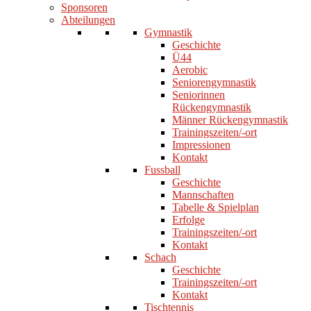
Sponsoren
Abteilungen
Gymnastik
Geschichte
Ü44
Aerobic
Seniorengymnastik
Seniorinnen
Rückengymnastik
Männer Rückengymnastik
Trainingszeiten/-ort
Impressionen
Kontakt
Fussball
Geschichte
Mannschaften
Tabelle & Spielplan
Erfolge
Trainingszeiten/-ort
Kontakt
Schach
Geschichte
Trainingszeiten/-ort
Kontakt
Tischtennis