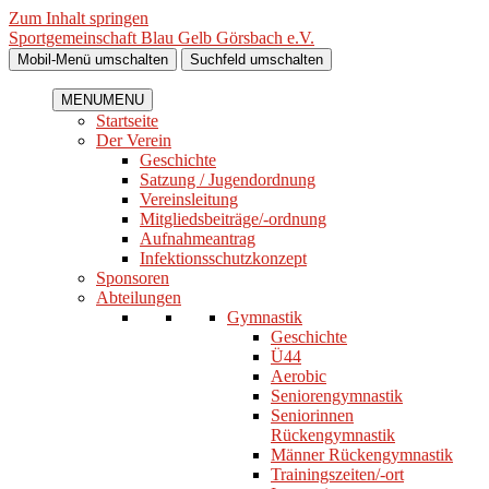
Zum Inhalt springen
Sportgemeinschaft Blau Gelb Görsbach e.V.
Mobil-Menü umschalten
Suchfeld umschalten
MENU
MENU
Startseite
Der Verein
Geschichte
Satzung / Jugendordnung
Vereinsleitung
Mitgliedsbeiträge/-ordnung
Aufnahmeantrag
Infektionsschutzkonzept
Sponsoren
Abteilungen
Gymnastik
Geschichte
Ü44
Aerobic
Seniorengymnastik
Seniorinnen
Rückengymnastik
Männer Rückengymnastik
Trainingszeiten/-ort