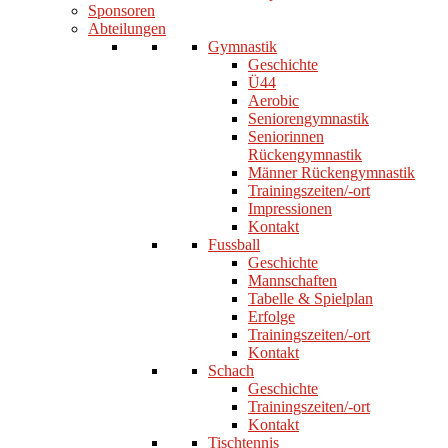
Sponsoren
Abteilungen
Gymnastik
Geschichte
Ü44
Aerobic
Seniorengymnastik
Seniorinnen
Rückengymnastik
Männer Rückengymnastik
Trainingszeiten/-ort
Impressionen
Kontakt
Fussball
Geschichte
Mannschaften
Tabelle & Spielplan
Erfolge
Trainingszeiten/-ort
Kontakt
Schach
Geschichte
Trainingszeiten/-ort
Kontakt
Tischtennis