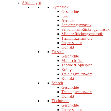
Abteilungen
Gymnastik
Geschichte
Ü44
Aerobic
Seniorengymnastik
Seniorinnen Rückengymnastik
Männer Rückengymnastik
Trainingszeiten/-ort
Impressionen
Kontakt
Fussball
Geschichte
Mannschaften
Tabelle & Spielplan
Erfolge
Trainingszeiten/-ort
Kontakt
Schach
Geschichte
Trainingszeiten/-ort
Kontakt
Tischtennis
Geschichte
Impressionen