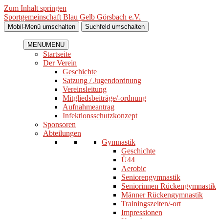
Zum Inhalt springen
Sportgemeinschaft Blau Gelb Görsbach e.V.
Mobil-Menü umschalten
Suchfeld umschalten
MENU
MENU
Startseite
Der Verein
Geschichte
Satzung / Jugendordnung
Vereinsleitung
Mitgliedsbeiträge/-ordnung
Aufnahmeantrag
Infektionsschutzkonzept
Sponsoren
Abteilungen
Gymnastik
Geschichte
Ü44
Aerobic
Seniorengymnastik
Seniorinnen Rückengymnastik
Männer Rückengymnastik
Trainingszeiten/-ort
Impressionen