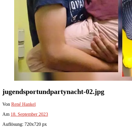
jugendsportundpartynacht-02.jpg
Von
René Hankel
Am
18. September 2023
Auflösung: 720x720 px