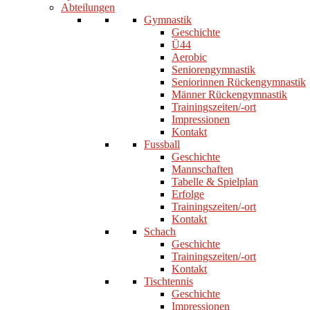
Abteilungen
Gymnastik
Geschichte
Ü44
Aerobic
Seniorengymnastik
Seniorinnen Rückengymnastik
Männer Rückengymnastik
Trainingszeiten/-ort
Impressionen
Kontakt
Fussball
Geschichte
Mannschaften
Tabelle & Spielplan
Erfolge
Trainingszeiten/-ort
Kontakt
Schach
Geschichte
Trainingszeiten/-ort
Kontakt
Tischtennis
Geschichte
Impressionen