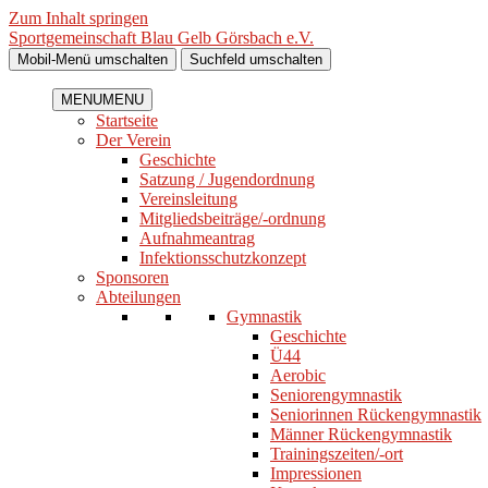
Zum Inhalt springen
Sportgemeinschaft Blau Gelb Görsbach e.V.
Mobil-Menü umschalten
Suchfeld umschalten
MENU
MENU
Startseite
Der Verein
Geschichte
Satzung / Jugendordnung
Vereinsleitung
Mitgliedsbeiträge/-ordnung
Aufnahmeantrag
Infektionsschutzkonzept
Sponsoren
Abteilungen
Gymnastik
Geschichte
Ü44
Aerobic
Seniorengymnastik
Seniorinnen Rückengymnastik
Männer Rückengymnastik
Trainingszeiten/-ort
Impressionen