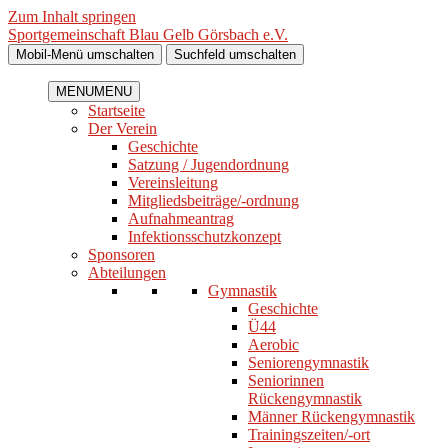
Zum Inhalt springen
Sportgemeinschaft Blau Gelb Görsbach e.V.
Mobil-Menü umschalten
Suchfeld umschalten
MENU
MENU
Startseite
Der Verein
Geschichte
Satzung / Jugendordnung
Vereinsleitung
Mitgliedsbeiträge/-ordnung
Aufnahmeantrag
Infektionsschutzkonzept
Sponsoren
Abteilungen
Gymnastik
Geschichte
Ü44
Aerobic
Seniorengymnastik
Seniorinnen
Rückengymnastik
Männer Rückengymnastik
Trainingszeiten/-ort