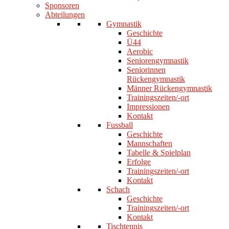
Sponsoren
Abteilungen
Gymnastik
Geschichte
Ü44
Aerobic
Seniorengymnastik
Seniorinnen
Rückengymnastik
Männer Rückengymnastik
Trainingszeiten/-ort
Impressionen
Kontakt
Fussball
Geschichte
Mannschaften
Tabelle & Spielplan
Erfolge
Trainingszeiten/-ort
Kontakt
Schach
Geschichte
Trainingszeiten/-ort
Kontakt
Tischtennis