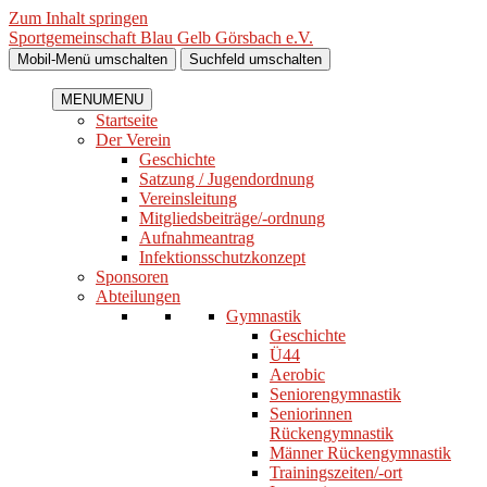
Zum Inhalt springen
Sportgemeinschaft Blau Gelb Görsbach e.V.
Mobil-Menü umschalten
Suchfeld umschalten
MENU
MENU
Startseite
Der Verein
Geschichte
Satzung / Jugendordnung
Vereinsleitung
Mitgliedsbeiträge/-ordnung
Aufnahmeantrag
Infektionsschutzkonzept
Sponsoren
Abteilungen
Gymnastik
Geschichte
Ü44
Aerobic
Seniorengymnastik
Seniorinnen
Rückengymnastik
Männer Rückengymnastik
Trainingszeiten/-ort