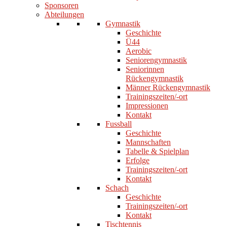
Sponsoren
Abteilungen
Gymnastik
Geschichte
Ü44
Aerobic
Seniorengymnastik
Seniorinnen
Rückengymnastik
Männer Rückengymnastik
Trainingszeiten/-ort
Impressionen
Kontakt
Fussball
Geschichte
Mannschaften
Tabelle & Spielplan
Erfolge
Trainingszeiten/-ort
Kontakt
Schach
Geschichte
Trainingszeiten/-ort
Kontakt
Tischtennis