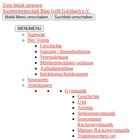
Zum Inhalt springen
Sportgemeinschaft Blau Gelb Görsbach e.V.
Mobil-Menü umschalten
Suchfeld umschalten
MENU
MENU
Startseite
Der Verein
Geschichte
Satzung / Jugendordnung
Vereinsleitung
Mitgliedsbeiträge/-ordnung
Aufnahmeantrag
Infektionsschutzkonzept
Sponsoren
Abteilungen
Gymnastik
Geschichte
Ü44
Aerobic
Seniorengymnastik
Seniorinnen
Rückengymnastik
Männer Rückengymnastik
Trainingszeiten/-ort