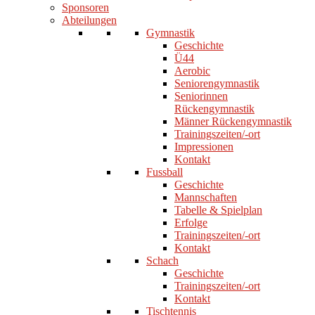
Sponsoren
Abteilungen
Gymnastik
Geschichte
Ü44
Aerobic
Seniorengymnastik
Seniorinnen
Rückengymnastik
Männer Rückengymnastik
Trainingszeiten/-ort
Impressionen
Kontakt
Fussball
Geschichte
Mannschaften
Tabelle & Spielplan
Erfolge
Trainingszeiten/-ort
Kontakt
Schach
Geschichte
Trainingszeiten/-ort
Kontakt
Tischtennis