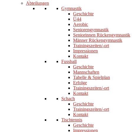
Abteilungen
Gymnastik
Geschichte
Ü44
Aerobic
Seniorengymnastik
Seniorinnen Rückengymnastik
Männer Rückengymnastik
Trainingszeiten/-ort
Impressionen
Kontakt
Fussball
Geschichte
Mannschaften
Tabelle & Spielplan
Erfolge
Trainingszeiten/-ort
Kontakt
Schach
Geschichte
Trainingszeiten/-ort
Kontakt
Tischtennis
Geschichte
Impressionen