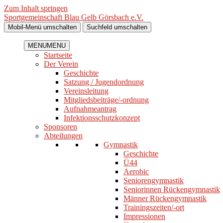
Zum Inhalt springen
Sportgemeinschaft Blau Gelb Görsbach e.V.
Mobil-Menü umschalten
Suchfeld umschalten
MENU
MENU
Startseite
Der Verein
Geschichte
Satzung / Jugendordnung
Vereinsleitung
Mitgliedsbeiträge/-ordnung
Aufnahmeantrag
Infektionsschutzkonzept
Sponsoren
Abteilungen
Gymnastik
Geschichte
Ü44
Aerobic
Seniorengymnastik
Seniorinnen Rückengymnastik
Männer Rückengymnastik
Trainingszeiten/-ort
Impressionen