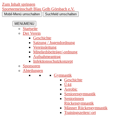
Zum Inhalt springen
Sportgemeinschaft Blau Gelb Görsbach e.V.
Mobil-Menü umschalten
Suchfeld umschalten
MENU
MENU
Startseite
Der Verein
Geschichte
Satzung / Jugendordnung
Vereinsleitung
Mitgliedsbeiträge/-ordnung
Aufnahmeantrag
Infektionsschutzkonzept
Sponsoren
Abteilungen
Gymnastik
Geschichte
Ü44
Aerobic
Seniorengymnastik
Seniorinnen
Rückengymnastik
Männer Rückengymnastik
Trainingszeiten/-ort