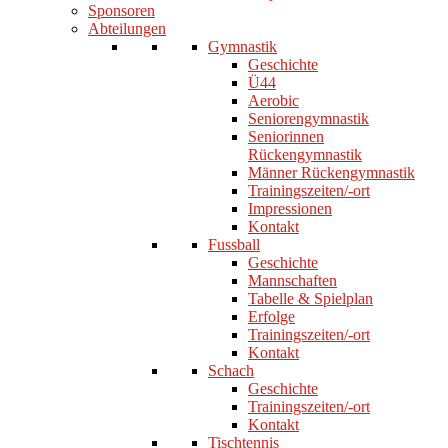
Sponsoren
Abteilungen
Gymnastik
Geschichte
Ü44
Aerobic
Seniorengymnastik
Seniorinnen
Rückengymnastik
Männer Rückengymnastik
Trainingszeiten/-ort
Impressionen
Kontakt
Fussball
Geschichte
Mannschaften
Tabelle & Spielplan
Erfolge
Trainingszeiten/-ort
Kontakt
Schach
Geschichte
Trainingszeiten/-ort
Kontakt
Tischtennis