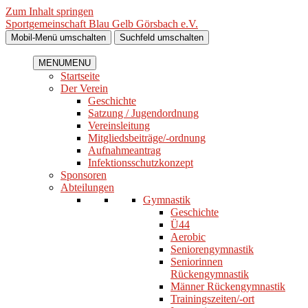
Zum Inhalt springen
Sportgemeinschaft Blau Gelb Görsbach e.V.
Mobil-Menü umschalten
Suchfeld umschalten
MENU
MENU
Startseite
Der Verein
Geschichte
Satzung / Jugendordnung
Vereinsleitung
Mitgliedsbeiträge/-ordnung
Aufnahmeantrag
Infektionsschutzkonzept
Sponsoren
Abteilungen
Gymnastik
Geschichte
Ü44
Aerobic
Seniorengymnastik
Seniorinnen
Rückengymnastik
Männer Rückengymnastik
Trainingszeiten/-ort