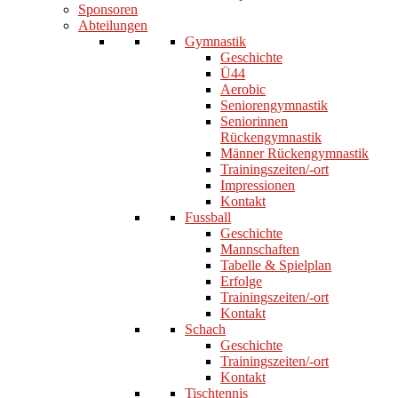
Sponsoren
Abteilungen
Gymnastik
Geschichte
Ü44
Aerobic
Seniorengymnastik
Seniorinnen
Rückengymnastik
Männer Rückengymnastik
Trainingszeiten/-ort
Impressionen
Kontakt
Fussball
Geschichte
Mannschaften
Tabelle & Spielplan
Erfolge
Trainingszeiten/-ort
Kontakt
Schach
Geschichte
Trainingszeiten/-ort
Kontakt
Tischtennis